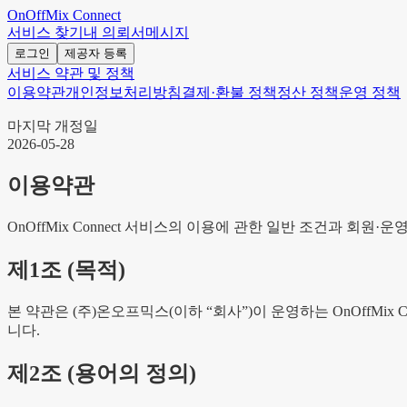
OnOffMix
Connect
서비스 찾기
내 의뢰서
메시지
로그인
제공자 등록
서비스 약관 및 정책
이용약관
개인정보처리방침
결제·환불 정책
정산 정책
운영 정책
마지막 개정일
2026-05-28
이용약관
OnOffMix Connect 서비스의 이용에 관한 일반 조건과 회원
제
1
조 (
목적
)
본 약관은
(주)온오프믹스
(이하 “회사”)이 운영하는
OnOffMix C
니다.
제
2
조 (
용어의 정의
)