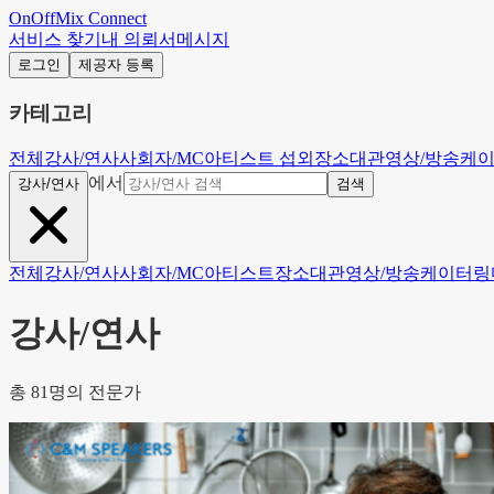
OnOffMix
Connect
서비스 찾기
내 의뢰서
메시지
로그인
제공자 등록
카테고리
전체
강사/연사
사회자/MC
아티스트 섭외
장소대관
영상/방송
케
에서
강사/연사
검색
전체
강사/연사
사회자/MC
아티스트
장소대관
영상/방송
케이터링
강사/연사
총
81
명의 전문가