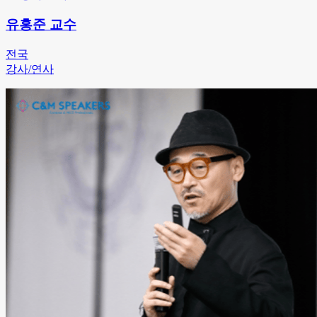
유홍준 교수
전국
강사/연사