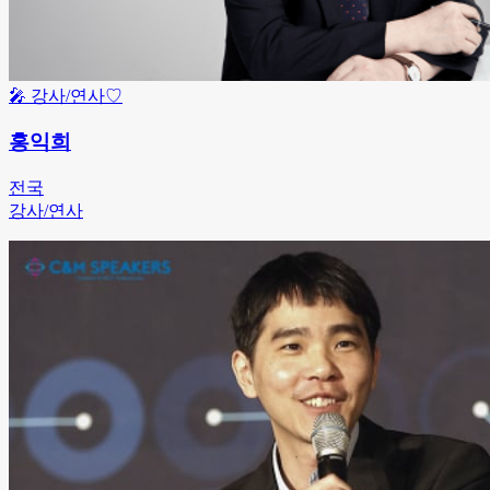
🎤
강사/연사
♡
홍익희
전국
강사/연사