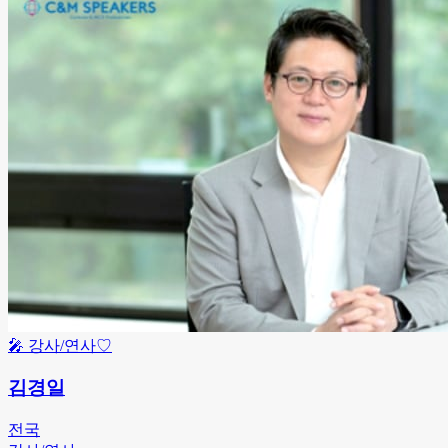
🎤
강사/연사
♡
김경일
전국