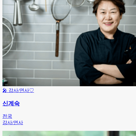
🎤
강사/연사
♡
신계숙
전국
강사/연사