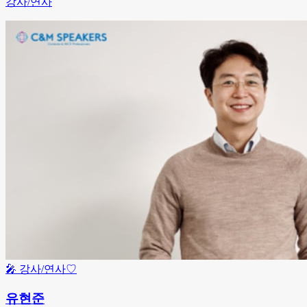
강사/연사
🎤
강사/연사
♡
유현준