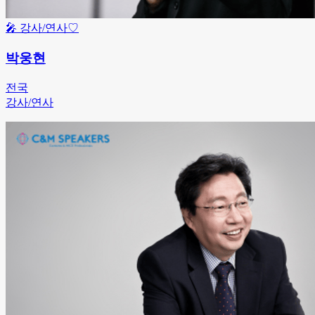
🎤
강사/연사
♡
박웅현
전국
강사/연사